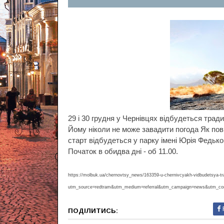
29 і 30 грудня у Чернівцях відбудеться трад
Йому ніколи не може завадити погода
Як пов
старт відбудеться у парку імені Юрія Федько
Початок в обидва дні - об 11.00.
https://molbuk.ua/chernovtsy_news/163359-u-chernivcyakh-vidbudetsya-tr
utm_source=redtram&utm_medium=referral&utm_campaign=news&utm_co
ПОДІЛИТИСЬ: