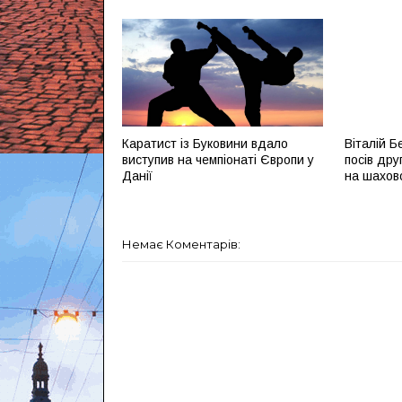
Каратист із Буковини вдало
Віталій Б
виступив на чемпіонаті Європи у
посів друг
Данії
на шахов
Немає Коментарів: