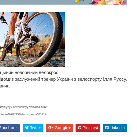
иційний новорічний велокрос.
ідомив заслужений тренер України з велоспорту Ілля Руссу,
вича.
adyciynyy-novorichnyy-velokros.html?
ntent=462853407&utm_term=331717
Facebook
Twitter
Google+
Pinterest
Linkedin