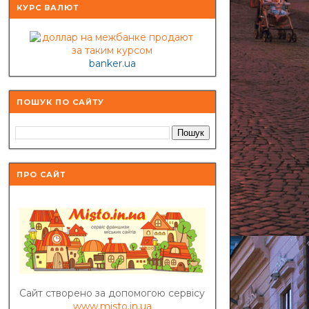
КУРС ВАЛЮТ
banker.ua
ПОШУК ПО САЙТУ
ПРО САЙТ
Сайт створено за допомогою сервісу
www.misto.in.ua