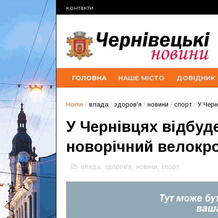
контакти
ГОЛОВНА
НАШЕ МІСТО
ДОВІДНИК
Home
/
влада
/
здоров'я
/
новини
/
спорт
/
У Черн
У Чернівцях відбуд
новорічний велокр
влада
,
здоров'я
,
новини
,
спорт