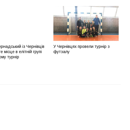
ернадський із Чернівців
У Чернівцях провели турнір з
е місце в елітній групі
футзалу
ому турнір